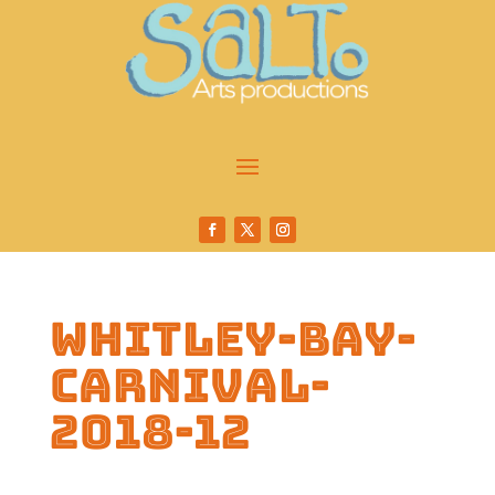
whitley-bay-
carnival-
2018-12