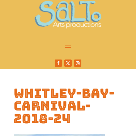
whitley-bay-
carnival-
2018-24