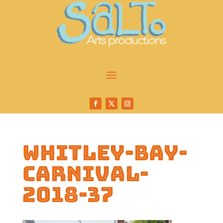
whitley-bay-
carnival-
2018-37