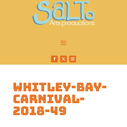
whitley-bay-
carnival-
2018-49