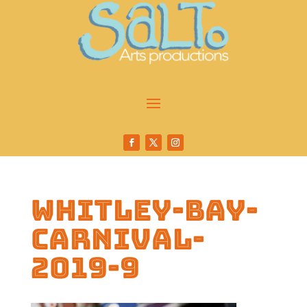
whitley-bay-
carnival-
2019-9