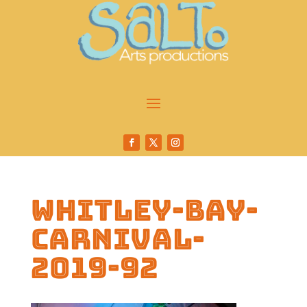
whitley-bay-
carnival-
2019-92